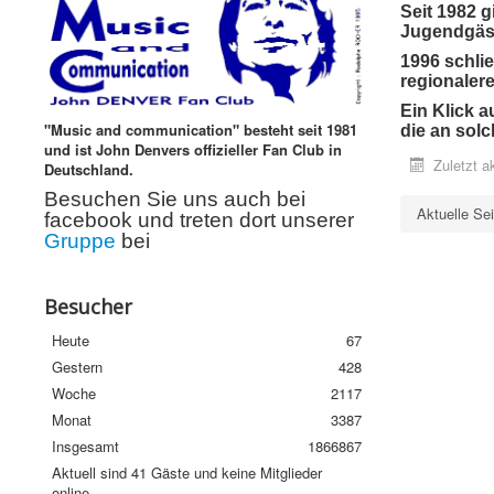
Seit 1982 gi
Jugendgäst
1996 schlie
regionalere
Ein Klick a
"Music and communication" besteht seit 1981
die an solc
und ist John Denvers offizieller Fan Club in
Zuletzt a
Deutschland.
Besuchen Sie uns auch bei
Aktuelle Se
facebook und treten dort unserer
Gruppe
bei
Besucher
Heute
67
Gestern
428
Woche
2117
Monat
3387
Insgesamt
1866867
Aktuell sind 41 Gäste und keine Mitglieder
online