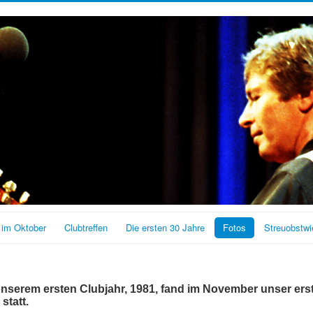
 im Oktober
Clubtreffen
Die ersten 30 Jahre
Fotos
Streuobstwi
unserem ersten Clubjahr, 1981, fand im November unser ers
n
statt.