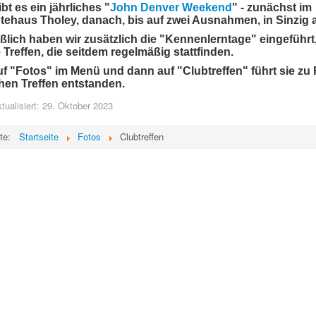
bt es ein jährliches "
John Denver Weekend
" - zunächst im
ehaus Tholey, danach, bis auf zwei Ausnahmen, in Sinzig 
ßlich haben wir zusätzlich die "Kennenlerntage" eingeführt,
 Treffen, die seitdem regelmäßig stattfinden.
uf "Fotos" im Menü und dann auf "Clubtreffen" führt sie zu
hen Treffen entstanden.
ktualisiert: 29. Oktober 2023
ite:
Startseite
Fotos
Clubtreffen