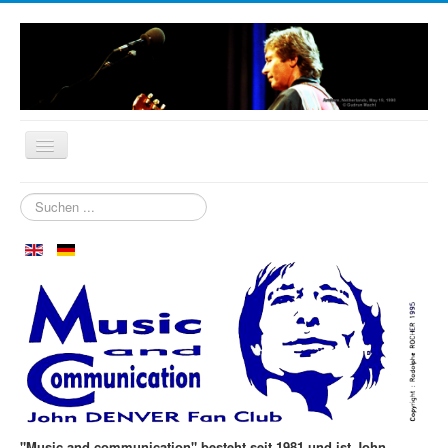
Startseite
Suchen
...
Biografie
Wer sind wir?
Neuigkeiten
Aspen im Oktober
Clubtreffen
Die ersten 30 Jahre
Fotos
"Music and communication" besteht seit 1981 und ist John