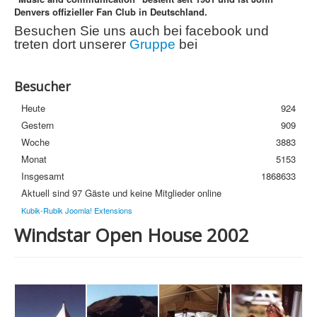
Denvers offizieller Fan Club in Deutschland.
Streuobstwiese
Besuchen Sie uns auch bei facebook und
Newsletter
treten dort unserer
Gruppe
bei
Häufige Fragen
Besucher
Datenschutzerklärung
Heute
924
Gestern
909
Woche
3883
Monat
5153
Insgesamt
1868633
Aktuell sind 97 Gäste und keine Mitglieder online
Kubik-Rubik Joomla! Extensions
Windstar Open House 2002