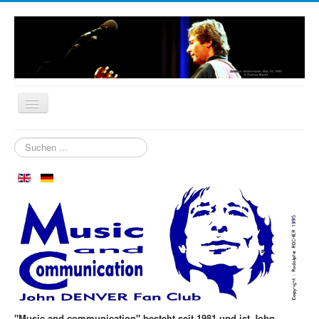
Startseite
Suchen
...
Biografie
Wer sind wir?
Neuigkeiten
Aspen im Oktober
Clubtreffen
Die ersten 30 Jahre
Fotos
"Music and communication" besteht seit 1981 und ist John