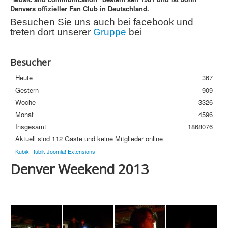
Denvers offizieller Fan Club in Deutschland.
Streuobstwiese
Besuchen Sie uns auch bei facebook und
Newsletter
treten dort unserer
Gruppe
bei
Häufige Fragen
Besucher
Datenschutzerklärung
Heute
367
Gestern
909
Woche
3326
Monat
4596
Insgesamt
1868076
Aktuell sind 112 Gäste und keine Mitglieder online
Kubik-Rubik Joomla! Extensions
Denver Weekend 2013