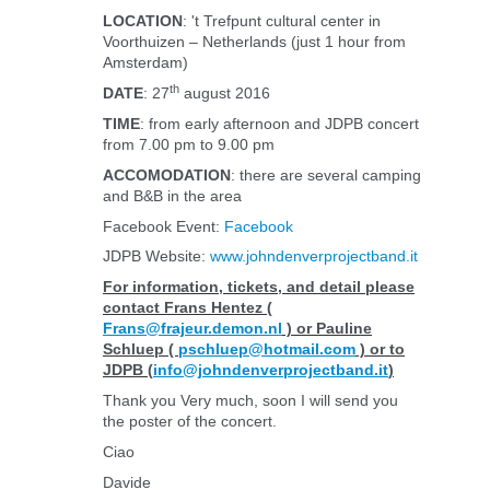
LOCATION
:
't Trefpunt cultural center in
Voorthuizen – Netherlands (just 1 hour from
Amsterdam)
th
DATE
: 27
august 2016
TIME
: from early afternoon and JDPB concert
from 7.00 pm to 9.00 pm
ACCOMODATION
: there are several camping
and B&B in the area
Facebook Event:
Facebook
JDPB Website:
www.johndenverprojectband.it
For information, tickets, and detail please
contact Frans Hentez (
Frans@frajeur.demon.nl
) or Pauline
Schluep (
pschluep@hotmail.com
)
or to
JDPB (
info@johndenverprojectband.it
)
Thank you Very much, soon I will send you
the poster of the concert.
Ciao
Davide