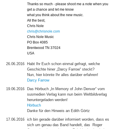
Thanks so much - please shoot me a note when you
get a chance and let me know
what you think about the new music.
All the best,
Chris Nole
chris@chrisnole.com
Chris Nole Music
PO Box 4085
Brentwood TN 37024
USA
26.06.2016
Habt Ihr Euch schon einmal gefragt, welche
Geschichte hiner „Darcy Farrow“ steckt?
Nun, hier könnte Ihr alles darüber erfahren!
Darcy Farrow
19.06.2016
Das Hörbuch „In Memory of John Denver“ vom
susmedien Verlag kann nun beim Weltbildverlag
heruntergeladen werden!
Hörbuch
Danke für den Hinweis an Edith Görtz
17.06.2016
ich bin gerade darüber informiert worden, dass es
sich um genau das Band handelt, das Roger