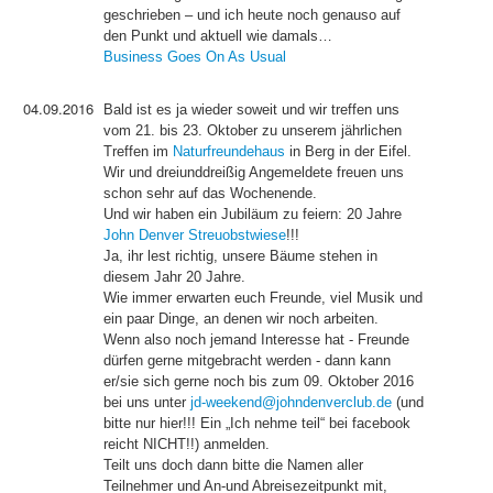
geschrieben – und ich heute noch genauso auf
den Punkt und aktuell wie damals…
Business Goes On As Usual
04.09.2016
Bald ist es ja wieder soweit und wir treffen uns
vom 21. bis 23. Oktober zu unserem jährlichen
Treffen im
Naturfreundehaus
in Berg in der Eifel.
Wir und dreiunddreißig Angemeldete freuen uns
schon sehr auf das Wochenende.
Und wir haben ein Jubiläum zu feiern: 20 Jahre
John Denver Streuobstwiese
!!!
Ja, ihr lest richtig, unsere Bäume stehen in
diesem Jahr 20 Jahre.
Wie immer erwarten euch Freunde, viel Musik und
ein paar Dinge, an denen wir noch arbeiten.
Wenn also noch jemand Interesse hat - Freunde
dürfen gerne mitgebracht werden - dann kann
er/sie sich gerne noch bis zum 09. Oktober 2016
bei uns unter
jd-weekend@johndenverclub.de
(und
bitte nur hier!!! Ein „Ich nehme teil“ bei facebook
reicht NICHT!!) anmelden.
Teilt uns doch dann bitte die Namen aller
Teilnehmer und An-und Abreisezeitpunkt mit,