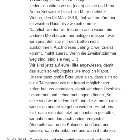
Jedenfalls wären wir da (noch) alleine und Frau
Auras-Schwicker blockt bis Mitte nächster
Woche, den 03.März 2016, fünf weitere Zimmer
im zweiten Haus als Zweibettzimmer.
Natürlich werden wir trotzdem auch wieder die
anderen Mehrbettzimmer belegen müssen, weil
wir sonst definitiv mit den Betten nicht
auskommen. Auch dieses Jahr gilt: wer zuerst
kommt, mahlt zuerst. Wenn die Zweibettzimmer
weg sind, sind sie weg… :)
Wir sind jetzt auf eure Hilfe angewiesen, damit
das auch so reibungslos wie möglich klappt.
Unsere ganz große Bitte wäre also, dass sich so
viele Teilnehmer wie nur irgend möglich jetzt
sofort bei uns anmelden, damit wir einen Überblick
bekommen und schon mal sagen können „So
viele sind wir in jedem Fall“ und die Zimmer nicht
wieder an andere vergeben werden. Es tut uns
leid, dass sich das jetzt so chaotisch gestaltet,
wir haben uns das auch anders vorgestellt…
Also bitte ran an die Kalender, und lasst uns
wissen, wann ihr ankommt und wann ihr abreist.
21.01.2016
Ganz kurz und wie meistens ganz kurzfristig --