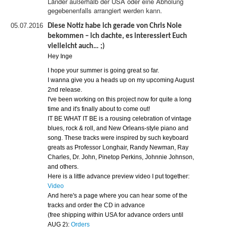
Länder außerhalb der USA oder eine Abholung
gegebenenfalls arrangiert werden kann.
05.07.2016
Diese Notiz habe ich gerade von Chris Nole
bekommen – ich dachte, es interessiert Euch
vielleicht auch… ;)
Hey Inge
I hope your summer is going great so far.
I wanna give you a heads up on my upcoming August
2nd release.
I've been working on this project now for quite a long
time and it's finally about to come out!
IT BE WHAT IT BE is a rousing celebration of vintage
blues, rock & roll, and New Orleans-style piano and
song. These tracks were inspired by such keyboard
greats as Professor Longhair, Randy Newman, Ray
Charles, Dr. John, Pinetop Perkins, Johnnie Johnson,
and others.
Here is a little advance preview video I put together:
Video
And here's a page where you can hear some of the
tracks and order the CD in advance
(free shipping within USA for advance orders until
AUG 2):
Orders