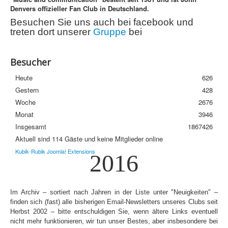
Denvers offizieller Fan Club in Deutschland.
Streuobstwiese
Besuchen Sie uns auch bei facebook und
Newsletter
treten dort unserer
Gruppe
bei
Häufige Fragen
Besucher
Datenschutzerklärung
Heute
626
Gestern
428
Woche
2676
Monat
3946
Insgesamt
1867426
Aktuell sind 114 Gäste und keine Mitglieder online
Kubik-Rubik Joomla! Extensions
2016
Im Archiv – sortiert nach Jahren in der Liste unter "Neuigkeiten" –
finden sich (fast) alle bisherigen Email-Newsletters unseres Clubs seit
Herbst 2002 – bitte entschuldigen Sie, wenn ältere Links eventuell
nicht mehr funktionieren, wir tun unser Bestes, aber insbesondere bei