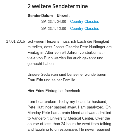
2 weitere Sendetermine
Sender
Datum
Uhrzeit
SA 23.1.
04:00
Country Classics
SA 23.1.
12:00
Country Classics
17.01.2016
Schweren Herzens muss ich Euch die Neuigkeit
mitteilen, dass John's Gitarrist Pete Huttlinger am
Freitag im Alter von 54 Jahren verstorben ist -
viele von Euch werden ihn auch gekannt und
gemocht haben.
Unsere Gedanken sind bei seiner wunderbaren
Frau Erin und seiner Familie.
Hier Erins Eintrag bei facebook:
I am heartbroken. Today my beautiful husband,
Pete Huttlinger passed away. I am paralyzed. On
Monday Pete had a brain bleed and was admitted
to Vanderbilt University Medical Center. Over the
course of less than 24 hours he went from talking
and laughing to unresponsive. He never regained