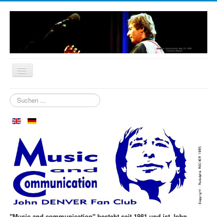
Startseite
Suchen
...
Biografie
Wer sind wir?
Neuigkeiten
Aspen im Oktober
Clubtreffen
Die ersten 30 Jahre
Fotos
"Music and communication" besteht seit 1981 und ist John