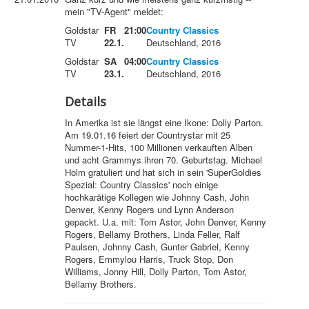
mein "TV-Agent" meldet:
Goldstar
FR
21:00
Country Classics
TV
22.1.
Deutschland, 2016
Goldstar
SA
04:00
Country Classics
TV
23.1.
Deutschland, 2016
Details
In
Amerika
ist sie längst eine Ikone: Dolly Parton.
Am 19.01.16 feiert der
Country
star mit 25
Nummer-1-Hits, 100 Millionen verkauften Alben
und acht Grammys ihren 70. Geburtstag. Michael
Holm gratuliert und hat sich in sein 'SuperGoldies
Spezial: Country Classics' noch einige
hochkarätige Kollegen wie Johnny
Cash
, John
Denver, Kenny Rogers und Lynn Anderson
gepackt. U.a. mit: Tom Astor, John Denver, Kenny
Rogers, Bellamy Brothers, Linda Feller, Ralf
Paulsen, Johnny Cash, Gunter Gabriel, Kenny
Rogers, Emmylou Harris, Truck Stop, Don
Williams, Jonny Hill, Dolly Parton, Tom Astor,
Bellamy Brothers.