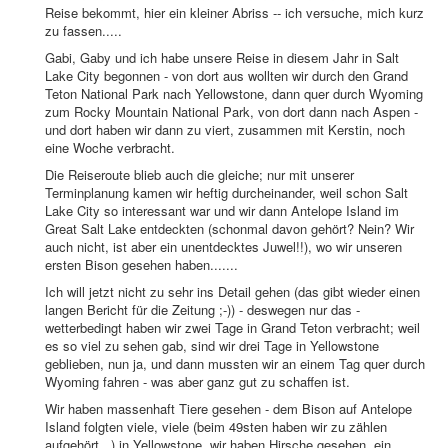
Reise bekommt, hier ein kleiner Abriss -- ich versuche, mich kurz
zu fassen.....
Gabi, Gaby und ich habe unsere Reise in diesem Jahr in Salt
Lake City begonnen - von dort aus wollten wir durch den Grand
Teton National Park nach Yellowstone, dann quer durch Wyoming
zum Rocky Mountain National Park, von dort dann nach Aspen -
und dort haben wir dann zu viert, zusammen mit Kerstin, noch
eine Woche verbracht.
Die Reiseroute blieb auch die gleiche; nur mit unserer
Terminplanung kamen wir heftig durcheinander, weil schon Salt
Lake City so interessant war und wir dann Antelope Island im
Great Salt Lake entdeckten (schonmal davon gehört? Nein? Wir
auch nicht, ist aber ein unentdecktes Juwel!!), wo wir unseren
ersten Bison gesehen haben.......
Ich will jetzt nicht zu sehr ins Detail gehen (das gibt wieder einen
langen Bericht für die Zeitung ;-)) - deswegen nur das -
wetterbedingt haben wir zwei Tage in Grand Teton verbracht; weil
es so viel zu sehen gab, sind wir drei Tage in Yellowstone
geblieben, nun ja, und dann mussten wir an einem Tag quer durch
Wyoming fahren - was aber ganz gut zu schaffen ist.
Wir haben massenhaft Tiere gesehen - dem Bison auf Antelope
Island folgten viele, viele (beim 49sten haben wir zu zählen
aufgehört...) in Yellowstone, wir haben Hirsche gesehen, ein