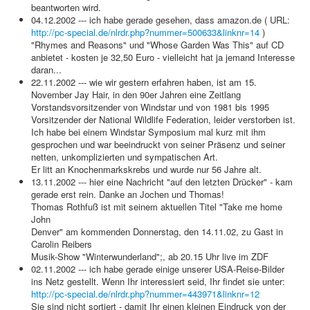
beantworten wird.
04.12.2002 --- ich habe gerade gesehen, dass amazon.de ( URL:
http://pc-special.de/nlrdr.php?nummer=500633&linknr=14
)
"Rhymes and Reasons" und "Whose Garden Was This" auf CD
anbietet - kosten je 32,50 Euro - vielleicht hat ja jemand Interesse
daran...
22.11.2002 --- wie wir gestern erfahren haben, ist am 15.
November Jay Hair, in den 90er Jahren eine Zeitlang
Vorstandsvorsitzender von Windstar und von 1981 bis 1995
Vorsitzender der National Wildlife Federation, leider verstorben ist.
Ich habe bei einem Windstar Symposium mal kurz mit ihm
gesprochen und war beeindruckt von seiner Präsenz und seiner
netten, unkomplizierten und sympatischen Art.
Er litt an Knochenmarkskrebs und wurde nur 56 Jahre alt.
13.11.2002 --- hier eine Nachricht "auf den letzten Drücker" - kam
gerade erst rein. Danke an Jochen und Thomas!
Thomas Rothfuß ist mit seinem aktuellen Titel "Take me home
John
Denver" am kommenden Donnerstag, den 14.11.02, zu Gast in
Carolin Reibers
Musik-Show "Winterwunderland";, ab 20.15 Uhr live im ZDF
02.11.2002 --- ich habe gerade einige unserer USA-Reise-Bilder
ins Netz gestellt. Wenn Ihr interessiert seid, Ihr findet sie unter:
http://pc-special.de/nlrdr.php?nummer=443971&linknr=12
Sie sind nicht sortiert - damit Ihr einen kleinen Eindruck von der