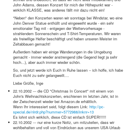
John Adams, dessen Konzert für mich der Höhepunkt war -
wirklich KLASSE, was anderes fällt mir dazu nicht ein!
"Neben" den Konzerten waren wir sonntags bei Windstar, wo eine
John Denver Statue enthüllt und eingeweiht wurde - ein sehr
emotionaler Tag mit - entgegen der Wettervorhersage -
strahlendem Sonnenschein und T-Shirt-Temperaturen. Wir waren
als freiwillige Helfer beschäftigt und haben unseren Meister im
Zeltabbauen gemacht!
Außerdem haben wir einige Wanderungen in die Umgebung
gemacht - immer wieder anstrengend (die Gegend liegt ja sehr
hoch...), aber auch immer wieder schön.
So, und jetzt werde ich Euch in Ruhe lassen -- ich hoffe, ich habe
Euch nicht zu sehr gelangweilt....
Liebe Grüße, Inge
22.10.2002 --- die CD "Christmas In Concert" mit einem von
John's Weihnachtskonzerten, erschienen im letzten Jahr, ist in
der Zwischenzeit wieder bei Amazon.de erhältlich.
Wenn Ihr interessiert seid, folgt diesem Link:
http://pc-
special.de/nlrdr.php?nummer=577298&linknr=13
Es lohnt sich wirklich, diese CD ist einfach SUPER!!!!!!
22.10.2002 --- nur eine kurze Notiz, um mitzuteilen, dass wir
wohlbehalten und voll von Eindrücken aus unserem USA-Urlaub