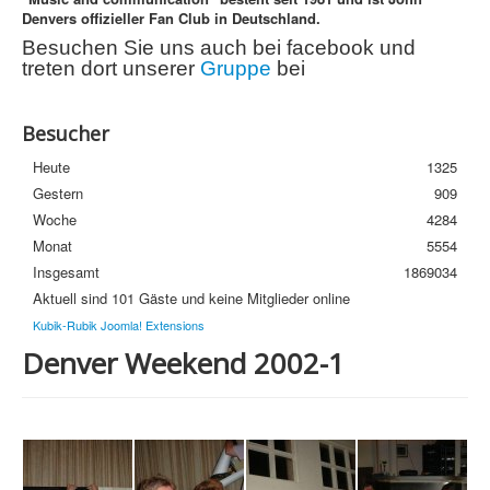
Denvers offizieller Fan Club in Deutschland.
Streuobstwiese
Besuchen Sie uns auch bei facebook und
Newsletter
treten dort unserer
Gruppe
bei
Häufige Fragen
Besucher
Datenschutzerklärung
Heute
1325
Gestern
909
Woche
4284
Monat
5554
Insgesamt
1869034
Aktuell sind 101 Gäste und keine Mitglieder online
Kubik-Rubik Joomla! Extensions
Denver Weekend 2002-1