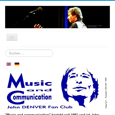
Startseite
Suchen
...
Biografie
Wer sind wir?
Neuigkeiten
Aspen im Oktober
Clubtreffen
Die ersten 30 Jahre
Fotos
"Music and communication" besteht seit 1981 und ist John