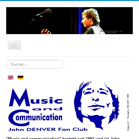
Startseite
Suchen
...
Biografie
Wer sind wir?
Neuigkeiten
Aspen im Oktober
Clubtreffen
Die ersten 30 Jahre
Fotos
"Music and communication" besteht seit 1981 und ist John