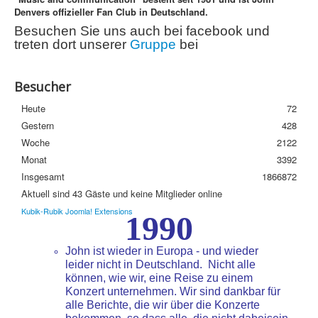
Denvers offizieller Fan Club in Deutschland.
Streuobstwiese
Besuchen Sie uns auch bei facebook und
Newsletter
treten dort unserer
Gruppe
bei
Häufige Fragen
Besucher
Datenschutzerklärung
Heute
72
Gestern
428
Woche
2122
Monat
3392
Insgesamt
1866872
Aktuell sind 43 Gäste und keine Mitglieder online
Kubik-Rubik Joomla! Extensions
1990
John ist wieder in Europa - und wieder
leider nicht in Deutschland. Nicht alle
können, wie wir, eine Reise zu einem
Konzert unternehmen. Wir sind dankbar für
alle Berichte, die wir über die Konzerte